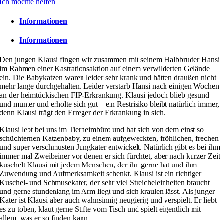
Ich möchte helfen
Informationen
Informationen
Den jungen Klausi fingen wir zusammen mit seinem Halbbruder Hansi
im Rahmen einer Kastrationsaktion auf einem verwilderten Gelände
ein. Die Babykatzen waren leider sehr krank und hätten draußen nicht
mehr lange durchgehalten. Leider verstarb Hansi nach einigen Wochen
an der heimtückischen FIP-Erkrankung. Klausi jedoch blieb gesund
und munter und erholte sich gut – ein Restrisiko bleibt natürlich immer,
denn Klausi trägt den Erreger der Erkrankung in sich.
Klausi lebt bei uns im Tierheimbüro und hat sich von dem einst so
schüchternen Katzenbaby, zu einem aufgeweckten, fröhlichen, frechen
und super verschmusten Jungkater entwickelt. Natürlich gibt es bei ih
immer mal Zweibeiner vor denen er sich fürchtet, aber nach kurzer Zei
kuschelt Klausi mit jedem Menschen, der ihn gerne hat und ihm
Zuwendung und Aufmerksamkeit schenkt. Klausi ist ein richtiger
Kuschel- und Schmusekater, der sehr viel Streicheleinheiten braucht
und gerne stundenlang im Arm liegt und sich kraulen lässt. Als junger
Kater ist Klausi aber auch wahnsinnig neugierig und verspielt. Er liebt
es zu toben, klaut gerne Stifte vom Tisch und spielt eigentlich mit
allem, was er so finden kann.