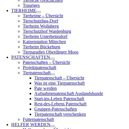
Tierische Geschichten
Trauriges
TIERHEIME
Tierheime – Übersicht
Tierschutzliga-Dorf
Tierheim Wollaberg
Tierschutzhof Wardenburg
Tierheim Unterheinsdorf
Katzenstation München
Tierheim Bückeburg
Tierparadies Oberdinger Moos
PATENSCHAFTEN
Patenschaften – Übersicht
Projektpatenschaft
Tierpatenschaft
Tierpatenschaft – Übersicht
Was ist eine Tierpatenschaft
Pate werden
Aufnahmepatenschaft Auslandshunde
Start-ins-Leben Patenschaft
Rest-des-Lebens Patenschaft
Gruppen-Patenschaften
Tierpatenschaft verschenken
Futterpatenschaft
HELFER WERDEN