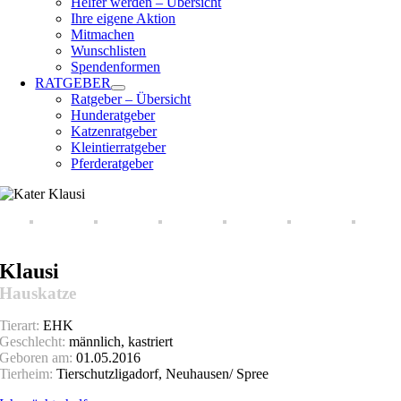
Helfer werden – Übersicht
Ihre eigene Aktion
Mitmachen
Wunschlisten
Spendenformen
RATGEBER
Ratgeber – Übersicht
Hunderatgeber
Katzenratgeber
Kleintierratgeber
Pferderatgeber
Klausi
Hauskatze
Tierart:
EHK
Geschlecht:
männlich, kastriert
Geboren am:
01.05.2016
Tierheim:
Tierschutzligadorf, Neuhausen/ Spree