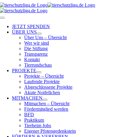
Skip
to
content
Toggle
Navigation
JETZT SPENDEN
ÜBER UNS
Über Uns – Übersicht
Wer wir sind
Die Stiftung
Transparenz
Kontakt
Tierrundschau
PROJEKTE
Projekte – Übersicht
Laufende Projekte
Abgeschlossene Projekte
Akute Notfellchen
MITMACHEN
Mitmachen – Übersicht
Fördermitglied werden
BFD
Praktikum
Tierheim Jobs
Eigener Pfotengedenkstein
FÖRDERN & VERERBEN