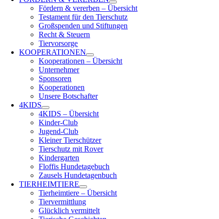
Fördern & vererben – Übersicht
Testament für den Tierschutz
Großspenden und Stiftungen
Recht & Steuern
Tiervorsorge
KOOPERATIONEN
Kooperationen – Übersicht
Unternehmer
Sponsoren
Kooperationen
Unsere Botschafter
4KIDS
4KIDS – Übersicht
Kinder-Club
Jugend-Club
Kleiner Tierschützer
Tierschutz mit Rover
Kindergarten
Floffis Hundetagebuch
Zausels Hundetagenbuch
TIERHEIMTIERE
Tierheimtiere – Übersicht
Tiervermittlung
Glücklich vermittelt