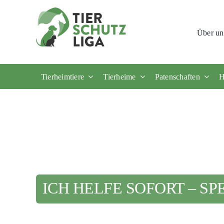
Skip
to
Über un
content
Tierheimtiere
Tierheime
Patenschaften
H
ICH HELFE SOFORT – SP