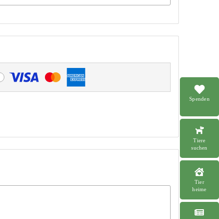
Spenden
Tiere
suchen
Tier
heime