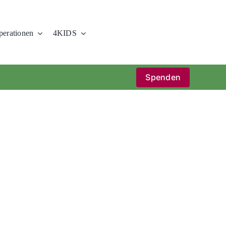
erationen
4KIDS
Spenden