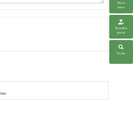
News
letter
Spenden
portal
Suche