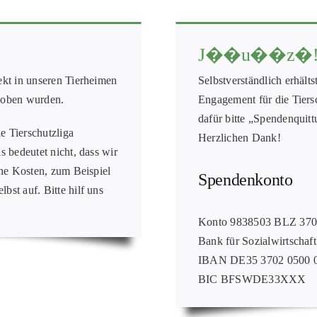
J��u��z�
rekt in unseren Tierheimen
Selbstverständlich erhäl
choben wurden.
Engagement für die Tiers
dafür bitte „Spendenquitt
e Tierschutzliga
Herzlichen Dank!
s bedeutet nicht, dass wir
iche Kosten, zum Beispiel
Spendenkonto
bst auf. Bitte hilf uns
Konto 9838503 BLZ 37
Bank für Sozialwirtschaft
IBAN DE35 3702 0500 0
BIC BFSWDE33XXX