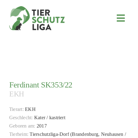
Skip
to
content
Toggl
Navig
JETZT SPENDEN
ÜBER UNS
PROJEKTE
MITMACHEN
Ferdinant SK353/22
FÖRDERN & VERERBEN
EKH
KOOPERATIONEN
4KIDS
Tierart:
EKH
Geschlecht:
Kater / kastriert
TIERHEIMTIERE
Geboren am:
2017
TIERHEIME
Tierheim:
Tierschutzliga-Dorf (Brandenburg, Neuhausen /