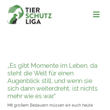
Skip
to
content
Togg
JETZT SPENDEN
Navi
ÜBER UNS
PROJEKTE
MITMACHEN
„Es gibt Momente im Leben, da
FÖRDERN & VERERBEN
steht die Welt für einen
KOOPERATIONEN
Augenblick still, und wenn sie
sich dann weiterdreht, ist nichts
4KIDS
mehr wie es war.“
TIERHEIMTIERE
Mit großem Bedauern müssen wir euch heute
TIERHEIME