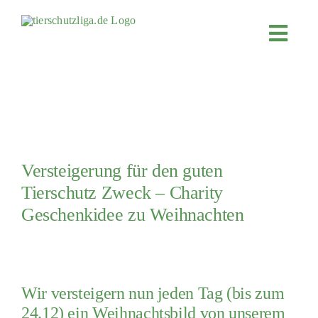
Skip
to
Toggl
content
Navig
JETZT SP
ÜBER UN
PROJEKT
MITMACH
Versteigerung für den guten
FÖRDERN
Tierschutz Zweck – Charity
Geschenkidee zu Weihnachten
KOOPERA
4KIDS
TIERHEIM
Wir versteigern nun jeden Tag (bis zum
TIERHEI
24.12) ein Weihnachtsbild von unserem