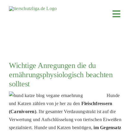
Skip
to
Toggl
content
Navig
JETZT SPENDEN
ÜBER UNS
PROJEKTE
Wichtige Anregungen die du
MITMACHEN
ernährungsphysiologisch beachten
FÖRDERN & VERERBEN
solltest
KOOPERATIONEN
Hunde
4KIDS
und Katzen zählen von je her zu den
Fleischfressern
(Carnivoren)
. Ihr gesamter Verdauungstrakt ist auf die
TIERHEIMTIERE
Verwertung und Aufschlüsselung von tierischen Eiweißen
TIERHEIME
spezialisiert. Hunde und Katzen benötigen
,
im Gegensatz