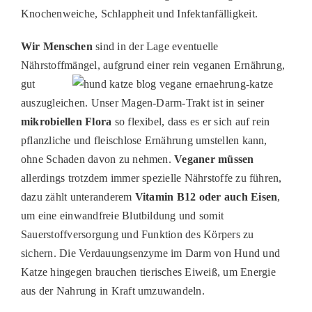
Knochenweiche, Schlappheit und Infektanfälligkeit.
Wir Menschen
sind in der Lage eventuelle
Nährstoffmängel
,
aufgrund
einer rein veganen Er
nährung,
gut
auszugleichen. Unser Magen-Darm-Trakt ist in seiner
mikrobiellen Flora
so
flexibel
, dass es er sich auf rein
pflanzliche und fleischlose Ernährung umstellen kann,
ohne Schaden davon zu nehmen.
Veganer müssen
a
llerdings trotzdem immer spezielle Nährstoffe zu führen,
dazu zählt unteranderem
Vitamin B12 oder auch Eisen
,
um eine einwandfrei
e
Blutbildung
und somit
Sauerstoffversorgung
und Funktion
des Körpers zu
sichern
.
Die Verdauungsenzyme im Darm von Hund und
Katze
hingegen
brauchen
tierisches Eiweiß
, um
Energie
aus der Nahrung
in
Kraft umzuwandeln.