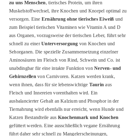
zu uns Menschen
,
tierisches Protein, um ihren
PATENSCHAFTEN
Muskelstoffwechsel, ihre Knochen und Knorpel optimal zu
HELFER WERDEN
versorgen. Eine
Ernährung ohne tierisches Eiweiß
und
zum Beispiel tierischen
Vitamine
n
wie
Vit
amin
A und D
RATGEBER
aus Organen
,
vorzugsweise der tierischen
Leber
,
fü
h
r
t
sehr
schnell zu einer
Unterversorgung
von Knochen und
Sehorganen. Die spezielle Zusammensetzung einzelner
Aminosäuren
im Fleisch
von Rind, Schwein und Co. ist
unabdingbar für eine intakte Funktion von
Nerven- und
Gehirnzellen
von Carnivoren
. Katzen werden krank,
wenn ihnen
,
das
s
für sie lebenswichtige
Taurin
aus
Fleisch und Innereien vorenthalten wird.
Ein
ausbalancierter Gehalt an Kalzium und Phosphor
in der
Tiernahrung
wird ebenfalls nur erreicht, wenn Hunde und
Katzen Bestandteile aus
Knochenmark und Knochen
gefüttert werden. Eine ausschließlich vegane Ernährung
führt daher sehr schnell zu Mangelerscheinungen,