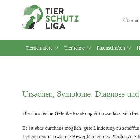
Skip
to
Über un
content
Tierheimtiere
Tierheime
Patenschaften
H
Ursachen
, Symptome
, Diagnose
und 
Die chronische Gelenkerkrankung Arthrose
lässt sich be
E
s ist aber durchaus möglich, gute Linderung zu schaffe
Lebensfreude sowie die Beweglichkeit des Pferdes zu erh