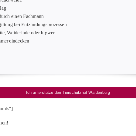
lag
 durch einen Fachmann
giftung bei Entzündungsprozessen
utte, Weiderinde oder Ingwer
immer eindecken
Ich unterstütze den Tierschutzhof Wardenburg
onds"]
onen!