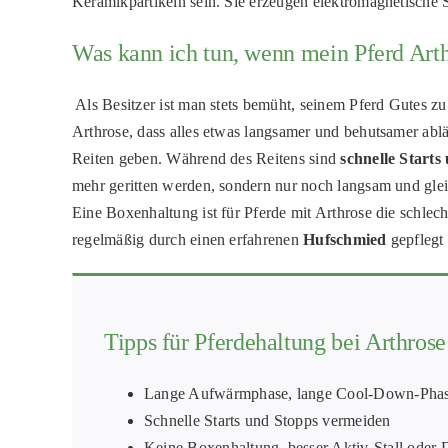
Keramikpartikeln sein. Sie erzeugen elektromagnetisch
Was kann ich tun, wenn mein Pferd Arth
Als Besitzer ist man stets bemüht, seinem Pferd Gutes 
Arthrose, dass alles etwas langsamer und behutsamer ablä
Reiten geben. Während des Reitens sind
schnelle Start
mehr geritten werden, sondern nur noch langsam und gl
Eine Boxenhaltung ist für Pferde mit Arthrose die schlec
regelmäßig durch einen erfahrenen
Hufschmied
gepflegt
Tipps für Pferdehaltung bei Arthrose
Lange Aufwärmphase, lange Cool-Down-P
ha
Schnelle Starts und Stopps v
ermeiden
Keine Boxenhaltung
, besser Aktiv-Stall oder