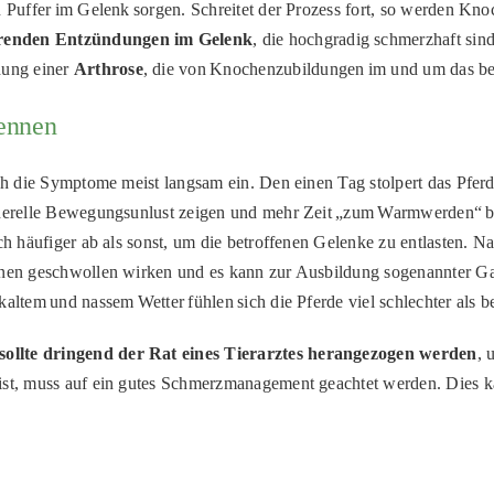
n Puffer im Gelenk sorgen. Schreitet der Prozess fort, so werden Kn
renden Entzündungen im Gelenk
, die hochgradig schmerzhaft sin
dung einer
Arthrose
, die von Knochenzubildungen im und um das bet
ennen
ch die Symptome meist langsam ein. Den einen Tag stolpert das Pferd 
enerelle Bewegungsunlust zeigen und mehr Zeit
„
zum Warmwerden
“
b
 häufiger ab als sonst, um die betroffenen Gelenke zu entlasten. Nach
önnen geschwollen wirken und es kann zur Ausbildung sogenannter G
kaltem und nassem Wetter fühlen sich die Pferde viel schlechter als
sollte dringend der Rat eines Tierarztes herangezogen werden
, 
ist, muss auf ein gutes Schmerzmanagement geachtet werden. Dies k