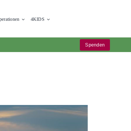
erationen
4KIDS
Spenden