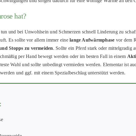
e Schwingungen und sorgen dadurch für eine wohlige Wärme an den 
rose hat?
zu tun und bei Unwohlsein und Schmerzen schnell Linderung zu schaf
uft. Es sollte vor allem immer eine
lange Aufwärmphase
vor dem R
s und Stopps zu vermeiden
. Sollte ein Pferd stark oder mittelgradig 
eichmäßig per Hand bewegt werden oder im besten Fall in einem
Akti
hteste Wahl und sollte unbedingt vermieden werden. Elementar ist au
 werden und ggf. mit einem Spezialbeschlag unterstützt werden.
:
se
 Dauerweide