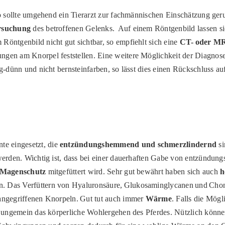
 so sollte umgehend ein Tierarzt zur fachmännischen Einschätzung ge
rsuchung
des betroffenen Gelenks. Auf einem Röntgenbild lassen s
Röntgenbild nicht gut sichtbar, so empfiehlt sich eine
CT- oder M
ngen am Knorpel feststellen. Eine weitere Möglichkeit der Diagnose
ig-dünn und nicht bernsteinfarben, so lässt dies einen Rückschluss a
e eingesetzt, die
entzündungshemmend und schmerzlindernd
si
ht werden. Wichtig ist, dass bei einer dauerhaften Gabe von entzü
Magenschutz
mitgefüttert wird. Sehr gut bewährt haben sich auch
h
n. Das Verfüttern von Hyaluronsäure, Glukosaminglycanen und Chon
 angegriffenen Knorpeln. Gut tut auch immer
Wärme
. Falls die Mög
dert ungemein das körperliche Wohlergehen des Pferdes. Nützlich k