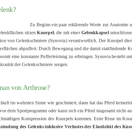
elenk?
Zu Beginn ein paar erklärende Worte zur Anatomie
elenkflächen sitzen
Knorpel
, die mit einer
Gelenkkapsel
umschlossen
uktion von Gelenkschmiere (Synovia) verantwortlich. Der Knorpel dien
rflächen abpuffert. Durch Bewegung und die damit stattfindende 
somit eine konstante Pufferleistung zu erbringen. Synovia besteht
iskosität der Gelenkschmiere sorgen.
 man von Arthrose?
s läuft im wahrsten Sinne wie geschmiert, dann hat das Pferd keiner
or dem Sportprogramm oder kann sich ein Pferd insgesamt nicht au
ichmäßigen Kompression des Knorpels kommen. Erste Risse im Knorpe
zündung des Gelenks inklusive
Verlustes der Elastizität des Kno