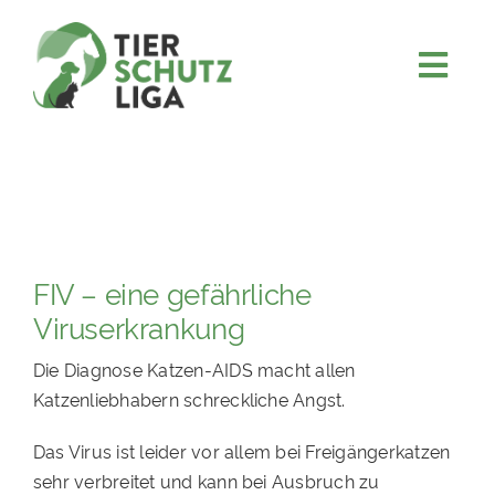
Skip
to
content
Togg
JETZT SPENDEN
Navi
ÜBER UNS
PROJEKTE
MITMACHEN
FIV – eine gefährliche
FÖRDERN & VERERBEN
Viruserkrankung
KOOPERATIONEN
Die Diagnose Katzen-AIDS macht allen
4KIDS
Katzenliebhabern schreckliche Angst.
TIERHEIMTIERE
Das Virus ist leider vor allem bei Freigängerkatzen
TIERHEIME
sehr verbreitet und kann bei Ausbruch zu