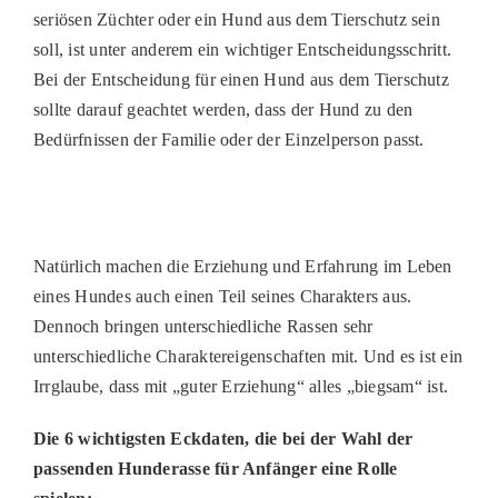
PATENSCHAFTEN
seriösen Züchter oder ein Hund aus dem Tierschutz sein
soll, ist
unter anderem
ein wichtiger Entscheidungsschritt.
HELFER WERDEN
Bei
der Entscheidung für einen Hund aus dem Tierschutz
RATGEBER
sollte
darauf geachtet werden, dass der Hund zu den
Bedürfnissen der Familie oder der Einzelperson passt.
Natürlich mach
en
die Erziehung und Erfahrung im Leben
eines Hundes auch einen Teil seines Charakters aus.
Dennoch bringen unterschiedliche Rassen sehr
unterschiedliche Charaktereigenschaften mit. Und es ist ein
Irrglaube, dass mit
„
guter Erziehung
“
alles
„
biegsam
“
ist.
Die 6 wichtigsten Eckdaten, die bei der Wahl der
passenden Hunderasse für Anfänger eine Rolle