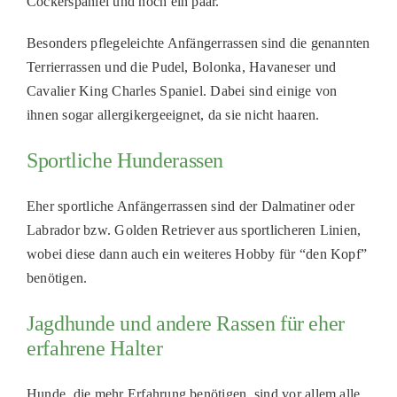
Cockerspaniel und noch ein paar.
Besonders pflegeleichte Anfängerrassen sind die genannten
Terrierrassen
und die Pudel,
Bolonka
, Havaneser und
Cavalier King Charles Spaniel. Dabei sind einige von
ihnen sogar
allergikergeei
gnet
, da sie nicht
haaren
.
Sportliche Hunderassen
Eher sportliche Anfängerrassen sind der Dalmatiner oder
Labrador bzw.
Golden Retriever aus sportlicheren Linien,
wobei diese dann auch ein weiteres Hobby für “den Kopf”
benötigen.
Jagdhunde und andere Rassen für eher
erfahrene Halter
Hunde, die mehr Erfahrung benötigen
,
sind vor allem alle