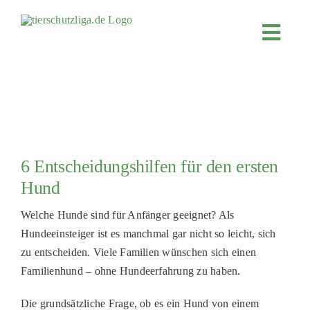
Skip
to
Toggl
content
Navig
JETZT SPENDEN
ÜBER UNS
PROJEKTE
MITMACHEN
6 Entscheidungshilfen für den ersten
FÖRDERN & VERERBEN
Hund
KOOPERATIONEN
Welche Hunde sind für Anfänger geeignet?
Als
Hunde
einsteiger
ist es manchmal gar nicht so leicht, sich
4KIDS
zu entscheiden.
Viele Familien wünschen sich einen
TIERHEIMTIERE
Familienhund
–
ohne
Hundeerfahrung
zu
haben.
TIERHEIME
Die grundsätzliche Frage, ob es ein Hund von einem