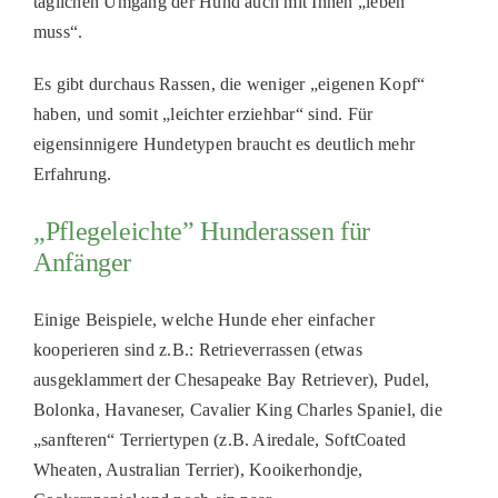
täglichen Umgang der Hund auch mit
I
hnen
„
leben
muss
“
.
Es gibt durchaus Rassen, die weniger
„
eigenen Kopf
“
haben, und somit
„
leichter erziehbar
“
sind. Für
eigensinnigere Hundetypen braucht es deutlich mehr
Erfahrung.
„Pflegeleichte” Hunderassen für
Anfänger
Einige Beispiele, welche Hunde eher einfacher
kooperieren sind z.B.
:
Retrieverrassen
(etwas
ausgeklammert der
Chesapeake
Bay Retriever), Pudel,
Bolonka
, Havaneser, Cavalie
r
King Charles Spaniel, die
„
sanfteren
“
Terriertypen
(z.B. Airedale,
SoftCoated
Wheaten
,
Australi
a
n
Terrier),
Kooikerhondje
,