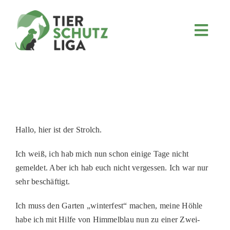
Skip
to
content
Toggl
Navig
JETZT SPENDEN
ÜBER UNS
PROJEKTE
MITMACHEN
Hallo, hier ist der Strolch.
FÖRDERN & VERERBEN
Ich weiß, ich hab mich nun schon einige Tage nicht
KOOPERATIONEN
gemeldet. Aber ich hab euch nicht vergessen. Ich war nur
4KIDS
sehr beschäftigt.
TIERHEIMTIERE
Ich muss den Garten „winterfest“ machen, meine Höhle
habe ich mit Hilfe von Himmelblau nun zu einer Zwei-
TIERHEIME