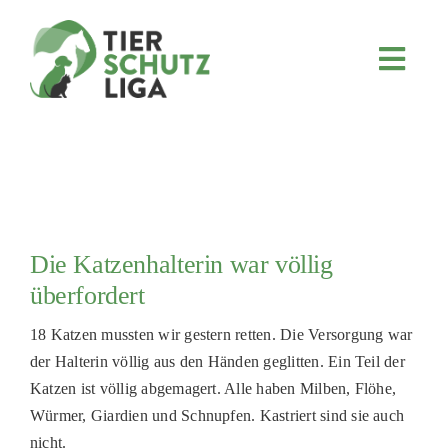
Skip
to
content
Toggl
Navig
JETZT SPENDEN
ÜBER UNS
PROJEKTE
MITMACHEN
Die Katzenhalterin war völlig
FÖRDERN & VERERBEN
überfordert
KOOPERATIONEN
18 Katzen mussten wir gestern retten. Die Versorgung war
4KIDS
der Halterin völlig aus den Händen geglitten. Ein Teil der
Katzen ist völlig abgemagert. Alle haben Milben, Flöhe,
TIERHEIMTIERE
Würmer, Giardien und Schnupfen. Kastriert sind sie auch
TIERHEIME
nicht.