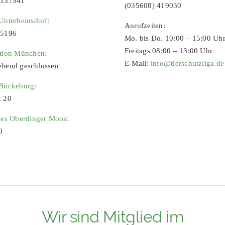
9137541
(035608) 419030
Unterheinsdorf:
Anrufzeiten:
65196
Mo. bis Do. 10:00 – 15:00 Uh
Freitags 08:00 – 13:00 Uhr
ation München:
E-Mail:
info@tierschutzliga.de
ehend geschlossen
 Bückeburg:
2 20
ies Oberdinger Moos:
0
Wir sind Mitglied im