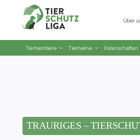
Skip
to
Über u
content
Tierheimtiere
Tierheime
Patenschaften
TRAURIGES – TIERSCHU