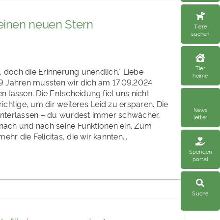
einen neuen Stern
Tiere
suchen
Tier
, doch die Erinnerung unendlich." Liebe
heime
 19 Jahren mussten wir dich am 17.09.2024
 lassen. Die Entscheidung fiel uns nicht
 richtige, um dir weiteres Leid zu ersparen. Die
News
hinterlassen – du wurdest immer schwächer,
letter
 nach und nach seine Funktionen ein. Zum
ehr die Felicitas, die wir kannten...
Spenden
portal
Suche