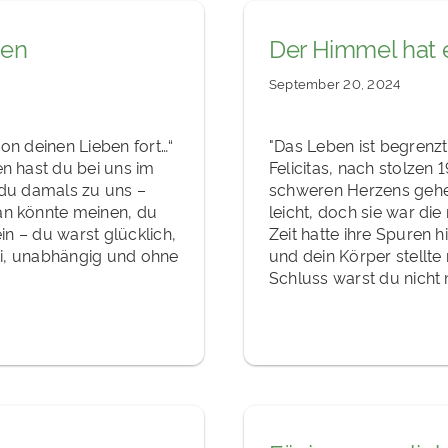
gen
Der Himmel hat 
September 20, 2024
von deinen Lieben fort…“
"Das Leben ist begrenzt
n hast du bei uns im
Felicitas, nach stolzen
 du damals zu uns –
schweren Herzens gehen
an könnte meinen, du
leicht, doch sie war die
in – du warst glücklich,
Zeit hatte ihre Spuren 
rei, unabhängig und ohne
und dein Körper stellte
Schluss warst du nicht m