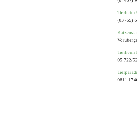
(04407) 
Tierheim 
(03765) 
Katzenst
Vorüberg
Tierheim
05 722/5
Tierparad
0811 174