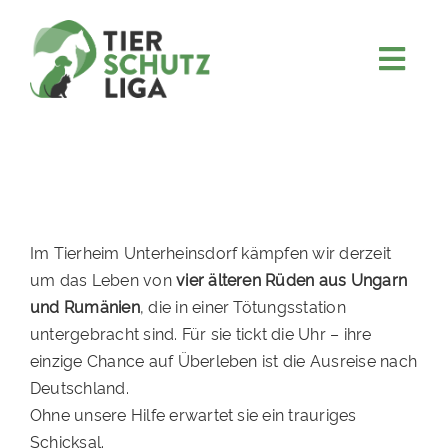
Skip
to
content
Togg
JETZT SPENDEN
Navi
ÜBER UNS
PROJEKTE
MITMACHEN
Im Tierheim Unterheinsdorf kämpfen wir derzeit
FÖRDERN & VERERBEN
um das Leben von
vier älteren Rüden aus Ungarn
und Rumänien
, die in einer Tötungsstation
KOOPERATIONEN
untergebracht sind. Für sie tickt die Uhr – ihre
4KIDS
einzige Chance auf Überleben ist die Ausreise nach
Deutschland.
TIERHEIMTIERE
Ohne unsere Hilfe erwartet sie ein trauriges
TIERHEIME
Schicksal.