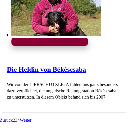
Die Heldin von Békéscsaba
Wir von der TIERSCHUTZLIGA fühlen uns ganz besonders
dazu verpflichtet, die ungarische Rettungsstation Békéscsaba
zu unterstützen. In diesem Objekt befand sich bis 2007
Zurück
2
3
4
Weiter