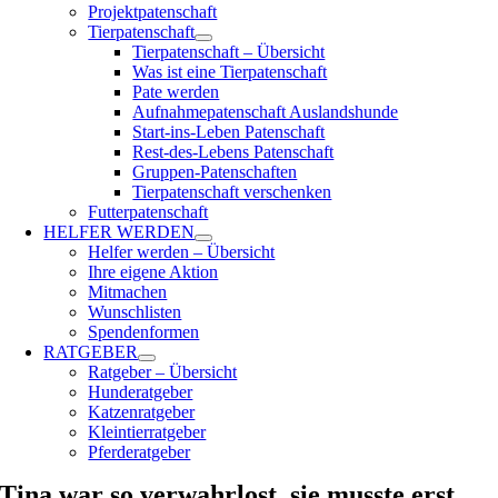
Projektpatenschaft
Tierpatenschaft
Tierpatenschaft – Übersicht
Was ist eine Tierpatenschaft
Pate werden
Aufnahmepatenschaft Auslandshunde
Start-ins-Leben Patenschaft
Rest-des-Lebens Patenschaft
Gruppen-Patenschaften
Tierpatenschaft verschenken
Futterpatenschaft
HELFER WERDEN
Helfer werden – Übersicht
Ihre eigene Aktion
Mitmachen
Wunschlisten
Spendenformen
RATGEBER
Ratgeber – Übersicht
Hunderatgeber
Katzenratgeber
Kleintierratgeber
Pferderatgeber
Tina war so verwahrlost, sie musste erst