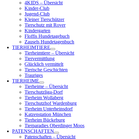
4KIDS – Übersicht
Kinder-Club
Jugend-Club
Kleiner Tierschützer
Tierschutz mit Rover
Kindergarten
Floffis Hundetagebuch
Zausels Hundetagenbuch
TIERHEIMTIERE
Tierheimtiere – Übersicht
Tiervermittlung
Glücklich vermittelt
Tierische Geschichten
Trauriges
TIERHEIME
Tierheime – Übersicht
Tierschutzliga-Dorf
Tierheim Wollaberg
Tierschutzhof Wardenburg
Tierheim Unterheinsdorf
Katzenstation München
Tierheim Bückeburg
Tierparadies Oberdinger Moos
PATENSCHAFTEN
Patenschaften – Übersicht