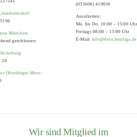
9137541
(035608) 419030
Unterheinsdorf:
Anrufzeiten:
65196
Mo. bis Do. 10:00 – 15:00 Uh
Freitags 08:00 – 13:00 Uhr
ation München:
E-Mail:
info@tierschutzliga.de
ehend geschlossen
 Bückeburg:
2 20
ies Oberdinger Moos:
0
Wir sind Mitglied im