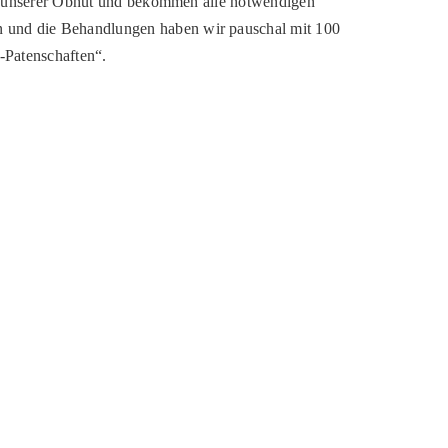
in unserer Obhut und bekommen alle notwendigen
en und die Behandlungen haben wir pauschal mit 100
-Patenschaften“.