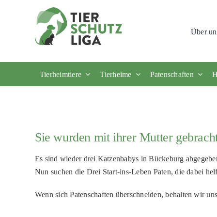
Skip
to
Über un
content
Tierheimtiere
Tierheime
Patenschaften
H
Sie wurden mit ihrer Mutter gebrach
Es sind wieder drei Katzenbabys in Bückeburg abgegeben w
Nun suchen die Drei Start-ins-Leben Paten, die dabei h
Wenn sich Patenschaften überschneiden, behalten wir uns 