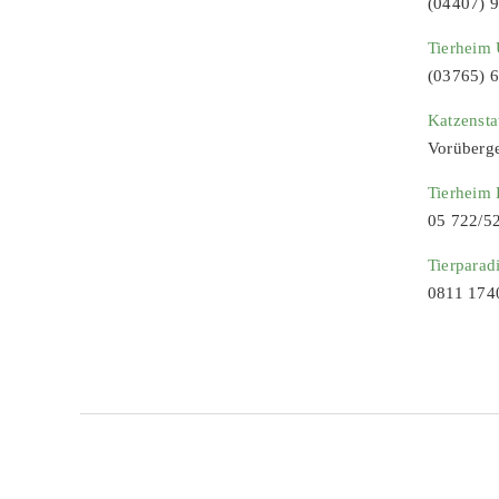
(04407) 
Tierheim 
(03765) 
Katzenst
Vorüberg
Tierheim
05 722/5
Tierparad
0811 174