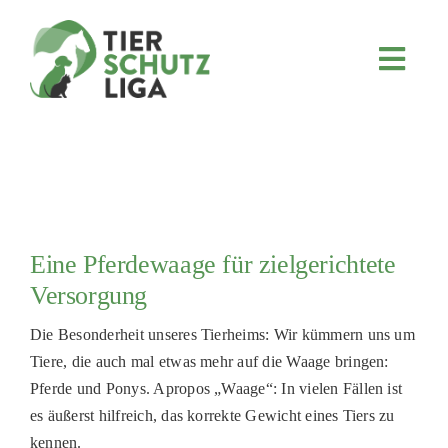
Skip
to
content
Toggl
Navig
JETZT SPENDEN
ÜBER UNS
PROJEKTE
MITMACHEN
Eine Pferdewaage für zielgerichtete
FÖRDERN & VERERBEN
Versorgung
KOOPERATIONEN
Die Besonderheit unseres Tierheims: Wir kümmern uns um
4KIDS
Tiere, die auch mal etwas mehr auf die Waage bringen:
Pferde und Ponys. Apropos „Waage“: In vielen Fällen ist
TIERHEIMTIERE
es äußerst hilfreich, das korrekte Gewicht eines Tiers zu
TIERHEIME
kennen.