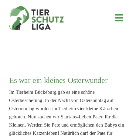
Skip
to
content
Toggl
Navig
JETZT SPENDEN
ÜBER UNS
PROJEKTE
MITMACHEN
Es war ein kleines Osterwunder
FÖRDERN & VERERBEN
Im Tierheim Bückeburg gab es eine schöne
KOOPERATIONEN
Osterbescherung. In der Nacht von Ostersonntag auf
4KIDS
Ostermontag wurden im Tierheim vier kleine Kätzchen
geboren. Nun suchen wir Start-ins-Leben Paten für die
TIERHEIMTIERE
Kleinen. Werden Sie Pate und ermöglichen den Babys ein
TIERHEIME
glückliches Katzenleben! Natürlich darf der Pate für