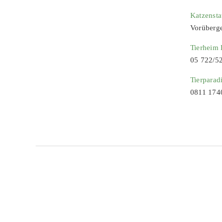
Katzenst
Vorüberg
Tierheim
05 722/5
Tierparad
0811 174