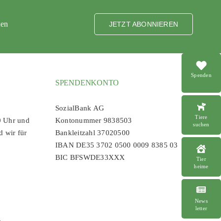
ten
JETZT ABONNIEREN
Spenden
SPENDENKONTO
SozialBank AG
Tiere
0 Uhr und
Kontonummer 9838503
suchen
d wir für
Bankleitzahl 37020500
IBAN DE35 3702 0500 0009 8385 03
BIC BFSWDE33XXX
Tier
heime
News
letter