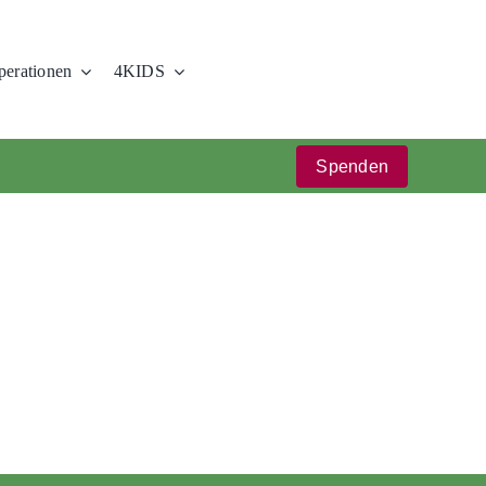
erationen
4KIDS
Spenden