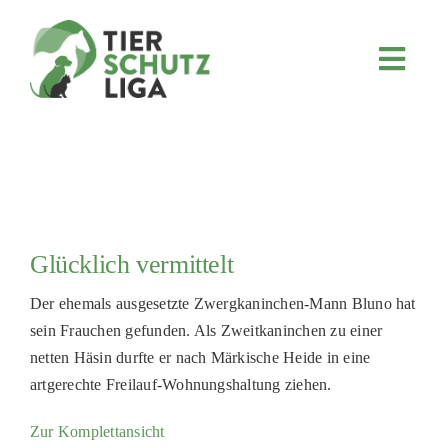
Skip
to
content
Toggl
Navig
JETZT SPENDEN
ÜBER UNS
PROJEKTE
MITMACHEN
Glücklich vermittelt
FÖRDERN & VERERBEN
Der ehemals ausgesetzte Zwergkaninchen-Mann Bluno hat
KOOPERATIONEN
sein Frauchen gefunden. Als Zweitkaninchen zu einer
4KIDS
netten Häsin durfte er nach Märkische Heide in eine
artgerechte Freilauf-Wohnungshaltung ziehen.
TIERHEIMTIERE
Zur Komplettansicht
TIERHEIME