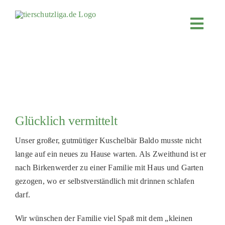
Skip
to
Toggl
content
Navig
JETZT SP
ÜBER UN
PROJEKT
MITMACH
Glücklich vermittelt
FÖRDERN
Unser großer, gutmütiger Kuschelbär Baldo musste nicht
KOOPERA
lange auf ein neues zu Hause warten. Als Zweithund ist er
nach Birkenwerder zu einer Familie mit Haus und Garten
4KIDS
gezogen, wo er selbstverständlich mit drinnen schlafen
TIERHEIM
darf.
TIERHEI
Wir wünschen der Familie viel Spaß mit dem „kleinen