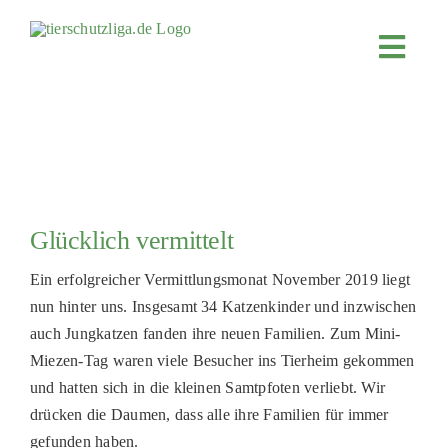
Skip
to
Toggl
content
Navig
JETZT SPENDEN
ÜBER UNS
PROJEKTE
MITMACHEN
Glücklich vermittelt
FÖRDERN & VERERBEN
Ein erfolgreicher Vermittlungsmonat November 2019 liegt
KOOPERATIONEN
nun hinter uns. Insgesamt 34 Katzenkinder und inzwischen
auch Jungkatzen fanden ihre neuen Familien. Zum Mini-
4KIDS
Miezen-Tag waren viele Besucher ins Tierheim gekommen
TIERHEIMTIERE
und hatten sich in die kleinen Samtpfoten verliebt. Wir
drücken die Daumen, dass alle ihre Familien für immer
TIERHEIME
gefunden haben.