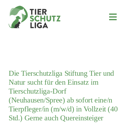
Skip
to
content
Toggl
Navig
JETZT SPENDEN
ÜBER UNS
PROJEKTE
MITMACHEN
Die Tierschutzliga Stiftung Tier und
FÖRDERN & VERERBEN
Natur sucht für den Einsatz im
Tierschutzliga-Dorf
KOOPERATIONEN
(Neuhausen/Spree) ab sofort eine/n
4KIDS
Tierpfleger/in (m/w/d) in Vollzeit (40
TIERHEIMTIERE
Std.) Gerne auch Quereinsteiger
TIERHEIME