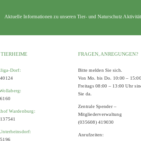
Aktuelle Informationen zu unseren Tier- und Naturschutz Aktivitä
 TIERHEIME
FRAGEN, ANREGUNGEN?
zliga-Dorf:
Bitte melden Sie sich.
 40124
Von Mo. bis Do. 10:00 – 15:0
Freitags 08:00 – 13:00 Uhr sin
Wollaberg:
Sie da.
96160
Zentrale Spender –
zhof Wardenburg:
Mitgliederverwaltung
9137541
(035608) 419030
Unterheinsdorf:
Anrufzeiten:
65196