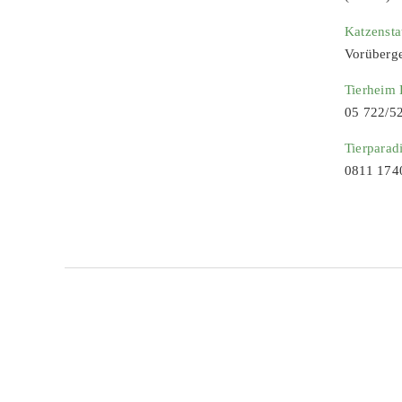
Katzenst
Vorüberg
Tierheim
05 722/5
Tierparad
0811 174