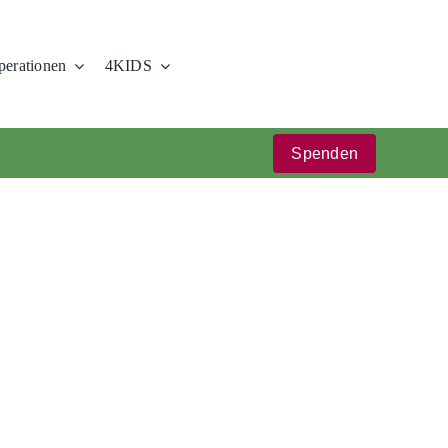
erationen
4KIDS
Spenden