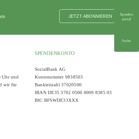
Spenden
ten
JETZT ABONNIEREN
portal
Suche
SPENDENKONTO
SozialBank AG
0 Uhr und
Kontonummer 9838503
d wir für
Bankleitzahl 37020500
IBAN DE35 3702 0500 0009 8385 03
BIC BFSWDE33XXX