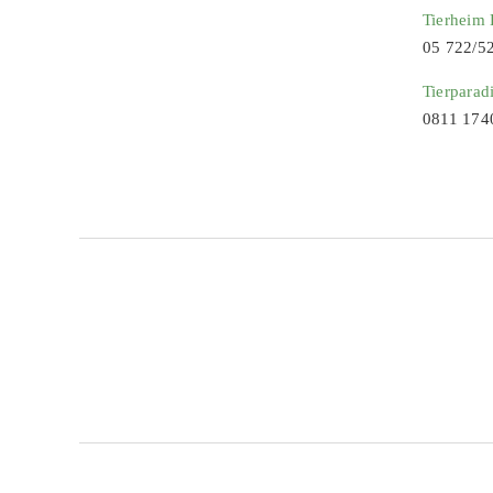
Tierheim
05 722/5
Tierparad
0811 174