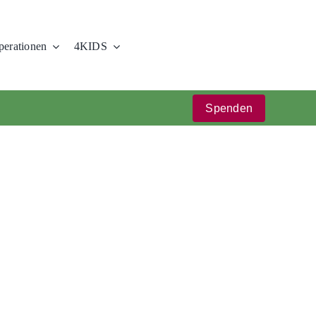
erationen
4KIDS
Spenden