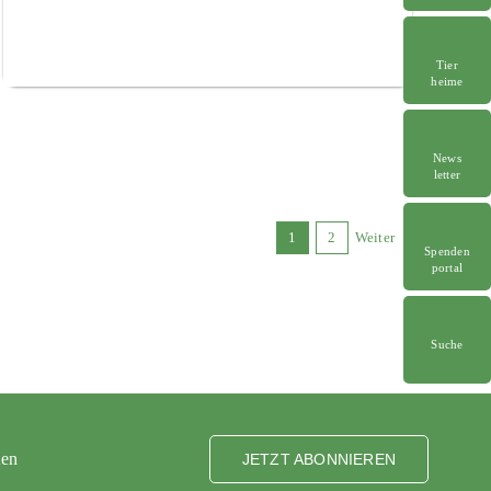
Tier
heime
News
letter
1
2
Weiter
Spenden
portal
Suche
ten
JETZT ABONNIEREN