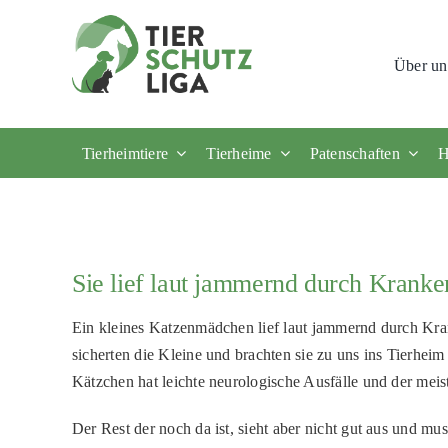
Skip
to
Über un
content
Tierheimtiere
Tierheime
Patenschaften
H
Sie lief laut jammernd durch Krank
Ein kleines Katzenmädchen lief laut jammernd durch Kr
sicherten die Kleine und brachten sie zu uns ins Tierhei
Kätzchen hat leichte neurologische Ausfälle und der meist
Der Rest der noch da ist, sieht aber nicht gut aus und mu