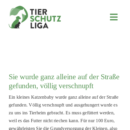
Skip
to
content
Toggl
Navig
JETZT SPENDEN
ÜBER UNS
PROJEKTE
MITMACHEN
Sie wurde ganz alleine auf der Straße
FÖRDERN & VERERBEN
gefunden, völlig verschnupft
KOOPERATIONEN
Ein kleines Katzenbaby wurde ganz alleine auf der Straße
4KIDS
gefunden. Völlig verschnupft und ausgehungert wurde es
zu uns ins Tierheim gebracht. Es muss gefüttert werden,
TIERHEIMTIERE
weil es das Futter nicht riechen kann. Für nur 100 Euro,
TIERHEIME
gewährleisten Sie die Grundversorgung der Kleinen, also