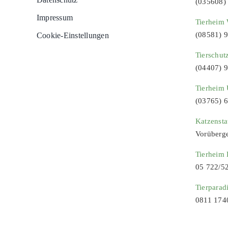
(035608)
Impressum
Tierheim 
(08581) 
Cookie-Einstellungen
Tierschut
(04407) 
Tierheim 
(03765) 
Katzenst
Vorüberg
Tierheim
05 722/5
Tierparad
0811 174