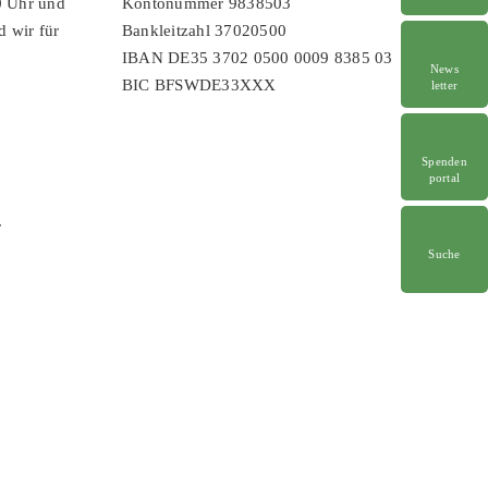
0 Uhr und
Kontonummer 9838503
d wir für
Bankleitzahl 37020500
IBAN DE35 3702 0500 0009 8385 03
News
BIC BFSWDE33XXX
letter
Spenden
portal
r
Suche