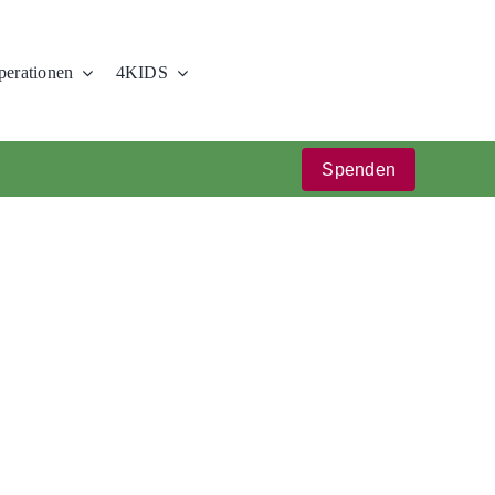
erationen
4KIDS
Spenden