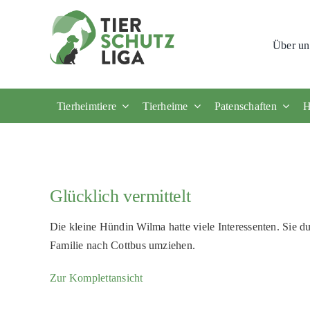
Skip
to
Über un
content
Tierheimtiere
Tierheime
Patenschaften
H
Glücklich vermittelt
Die kleine Hündin Wilma hatte viele Interessenten. Sie du
Familie nach Cottbus umziehen.
Zur Komplettansicht