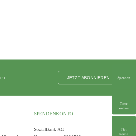
ten
JETZT ABONNIEREN
Spenden
Tiere
suchen
SPENDENKONTO
SozialBank AG
Tier
heime