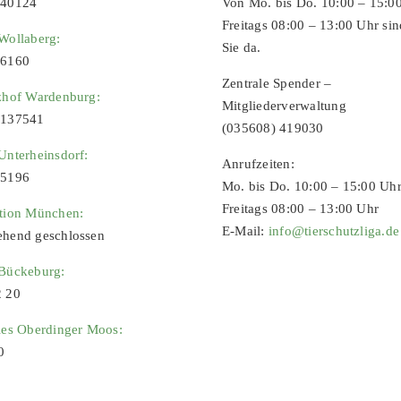
 40124
Von Mo. bis Do. 10:00 – 15:0
Freitags 08:00 – 13:00 Uhr sin
Wollaberg:
Sie da.
96160
Zentrale Spender –
zhof Wardenburg:
Mitgliederverwaltung
9137541
(035608) 419030
Unterheinsdorf:
Anrufzeiten:
65196
Mo. bis Do. 10:00 – 15:00 Uh
Freitags 08:00 – 13:00 Uhr
ation München:
E-Mail:
info@tierschutzliga.de
ehend geschlossen
 Bückeburg:
2 20
ies Oberdinger Moos:
0