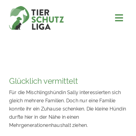
Skip
to
content
Togg
JETZT SPENDEN
Navi
ÜBER UNS
PROJEKTE
MITMACHEN
Glücklich vermittelt
FÖRDERN & VERERBEN
Für die Mischlingshündin Sally interessierten sich
KOOPERATIONEN
gleich mehrere Familien. Doch nur eine Familie
4KIDS
konnte ihr ein Zuhause schenken. Die kleine Hündin
durfte hier in der Nähe in einen
TIERHEIMTIERE
Mehrgenerationenhaushalt ziehen.
TIERHEIME