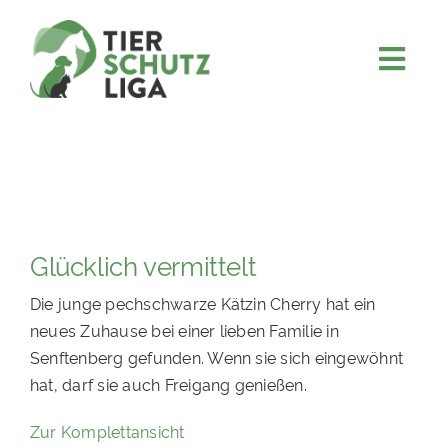
Skip
to
content
Togg
JETZT SPENDEN
Navi
ÜBER UNS
PROJEKTE
MITMACHEN
Glücklich vermittelt
FÖRDERN & VERERBEN
Die junge pechschwarze Kätzin Cherry hat ein
KOOPERATIONEN
neues Zuhause bei einer lieben Familie in
4KIDS
Senftenberg gefunden. Wenn sie sich eingewöhnt
hat, darf sie auch Freigang genießen.
TIERHEIMTIERE
Zur Komplettansicht
TIERHEIME