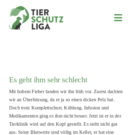
Skip
to
content
Toggl
Navig
JETZT SPENDEN
ÜBER UNS
PROJEKTE
MITMACHEN
Es geht ihm sehr schlecht
FÖRDERN & VERERBEN
Mit hohem Fieber fanden wir ihn früh vor. Zuerst dachten
KOOPERATIONEN
wir an Überhitzung, da er ja so einen dicken Pelz hat.
4KIDS
Doch trotz Komplettschurr, Kühlung, Infusion und
Medikamenten ging es ihm nicht besser. Jetzt ist er in der
TIERHEIMTIERE
Tierklinik wird auf den Kopf gestellt. Es sieht nicht gut
TIERHEIME
aus. Seine Blutwerte sind völlig im Keller, er hat eine