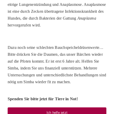
eitrige Lungenentzündung und Anaplasmose. Anaplasmose
PATENSCHAFTEN
ist eine durch Zecken übertragene Infektionskrankheit des
HELFER WERDEN
Hundes, die durch Bakterien der Gattung
Anaplasma
hervorgerufen wird.
RATGEBER
Dazu noch seine schlechten Bauchspeicheldrüsenwerte…
Bitte drücken Sie die Daumen, das unser Bärchen wieder
auf die Pfoten kommt. Er ist erst 6 Jahre alt. Helfen Sie
Simba, indem Sie uns finanziell unterstützen. Mehrere
Untersuchungen und unterschiedlichste Behandlungen sind
nötig um Simba wieder fit zu machen.
Spenden Sie bitte jetzt für Tiere in Not!
Ich helfe jetzt