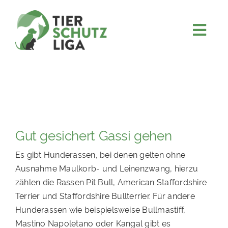
Skip
to
content
Togg
JETZT SPENDEN
Navi
ÜBER UNS
PROJEKTE
MITMACHEN
Gut gesichert Gassi gehen
FÖRDERN & VERERBEN
Es gibt Hunderassen, bei denen gelten ohne
KOOPERATIONEN
Ausnahme Maulkorb- und Leinenzwang, hierzu
4KIDS
zählen die Rassen Pit Bull, American Staffordshire
Terrier und Staffordshire Bullterrier. Für andere
TIERHEIMTIERE
Hunderassen wie beispielsweise Bullmastiff,
TIERHEIME
Mastino Napoletano oder Kangal gibt es