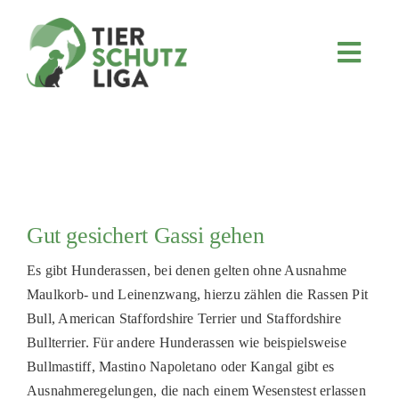
Skip
to
content
Toggl
Navig
JETZT SPENDEN
ÜBER UNS
PROJEKTE
MITMACHEN
Gut gesichert Gassi gehen
FÖRDERN & VERERBEN
Es gibt Hunderassen, bei denen gelten ohne Ausnahme
KOOPERATIONEN
Maulkorb- und Leinenzwang, hierzu zählen die Rassen Pit
4KIDS
Bull, American Staffordshire Terrier und Staffordshire
Bullterrier. Für andere Hunderassen wie beispielsweise
TIERHEIMTIERE
Bullmastiff, Mastino Napoletano oder Kangal gibt es
TIERHEIME
Ausnahmeregelungen, die nach einem Wesenstest erlassen