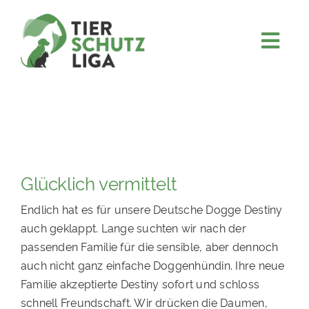
Skip
to
content
Togg
JETZT SPENDEN
Navi
ÜBER UNS
PROJEKTE
MITMACHEN
Glücklich vermittelt
FÖRDERN & VERERBEN
Endlich hat es für unsere Deutsche Dogge Destiny
KOOPERATIONEN
auch geklappt. Lange suchten wir nach der
4KIDS
passenden Familie für die sensible, aber dennoch
auch nicht ganz einfache Doggenhündin. Ihre neue
TIERHEIMTIERE
Familie akzeptierte Destiny sofort und schloss
TIERHEIME
schnell Freundschaft. Wir drücken die Daumen,