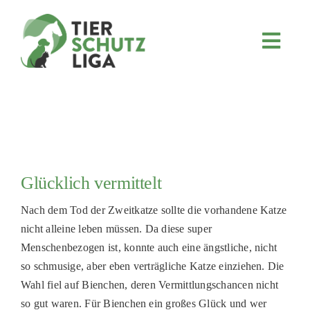
Skip
to
content
Toggl
Navig
JETZT SPENDEN
ÜBER UNS
PROJEKTE
MITMACHEN
Glücklich vermittelt
FÖRDERN & VERERBEN
Nach dem Tod der Zweitkatze sollte die vorhandene Katze
KOOPERATIONEN
nicht alleine leben müssen. Da diese super
4KIDS
Menschenbezogen ist, konnte auch eine ängstliche, nicht
so schmusige, aber eben verträgliche Katze einziehen. Die
TIERHEIMTIERE
Wahl fiel auf Bienchen, deren Vermittlungschancen nicht
TIERHEIME
so gut waren. Für Bienchen ein großes Glück und wer