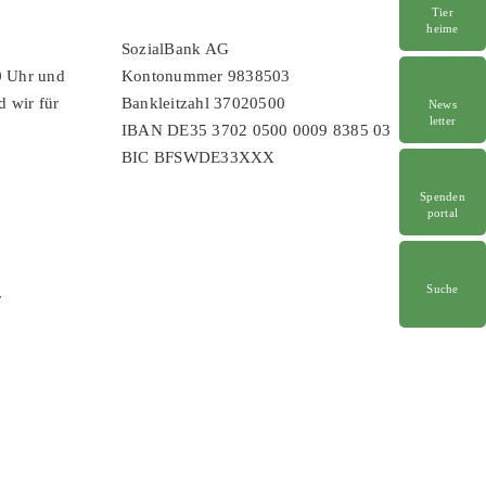
Tier
heime
SozialBank AG
0 Uhr und
Kontonummer 9838503
d wir für
Bankleitzahl 37020500
News
letter
IBAN DE35 3702 0500 0009 8385 03
BIC BFSWDE33XXX
Spenden
portal
Suche
r