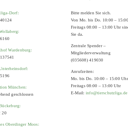
zliga-Dorf:
Bitte melden Sie sich.
 40124
Von Mo. bis Do. 10:00 – 15:0
Freitags 08:00 – 13:00 Uhr sin
Wollaberg:
Sie da.
96160
Zentrale Spender –
zhof Wardenburg:
Mitgliederverwaltung
9137541
(035608) 419030
Unterheinsdorf:
Anrufzeiten:
65196
Mo. bis Do. 10:00 – 15:00 Uh
Freitags 08:00 – 13:00 Uhr
ation München:
E-Mail:
info@tierschutzliga.de
ehend geschlossen
 Bückeburg:
2 20
ies Oberdinger Moos: