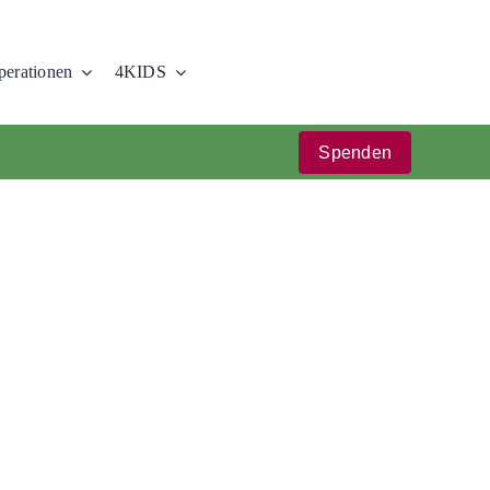
erationen
4KIDS
Spenden