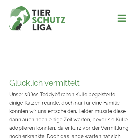
Skip
to
content
Togg
JETZT SPENDEN
Navi
ÜBER UNS
PROJEKTE
MITMACHEN
Glücklich vermittelt
FÖRDERN & VERERBEN
Unser süßes Teddybärchen Kulle begeisterte
KOOPERATIONEN
einige Katzenfreunde, doch nur für eine Familie
4KIDS
konnten wir uns entscheiden. Leider musste diese
dann auch noch einige Zeit warten, bevor sie Kulle
TIERHEIMTIERE
adoptieren konnten, da er kurz vor der Vermittlung
TIERHEIME
noch erkrankte. Doch das lange warten hat sich