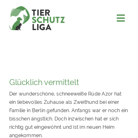
Skip
to
content
Togg
JETZT SPENDEN
Navi
ÜBER UNS
PROJEKTE
MITMACHEN
Glücklich vermittelt
FÖRDERN & VERERBEN
Der wunderschöne, schneeweiße Rüde Azor hat
KOOPERATIONEN
ein liebevolles Zuhause als Zweithund bei einer
4KIDS
Familie in Berlin gefunden. Anfangs war er noch ein
bisschen ängstlich. Doch inzwischen hat er sich
TIERHEIMTIERE
richtig gut eingewöhnt und ist im neuen Heim
TIERHEIME
angekommen.