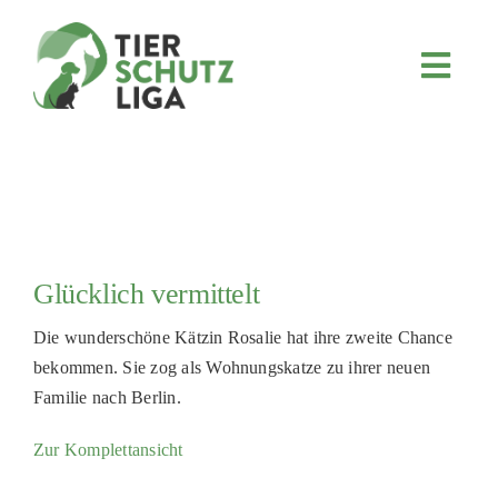
Skip
to
content
Toggl
Navig
JETZT SPENDEN
ÜBER UNS
PROJEKTE
MITMACHEN
Glücklich vermittelt
FÖRDERN & VERERBEN
Die wunderschöne Kätzin Rosalie hat ihre zweite Chance
KOOPERATIONEN
bekommen. Sie zog als Wohnungskatze zu ihrer neuen
4KIDS
Familie nach Berlin.
TIERHEIMTIERE
Zur Komplettansicht
TIERHEIME