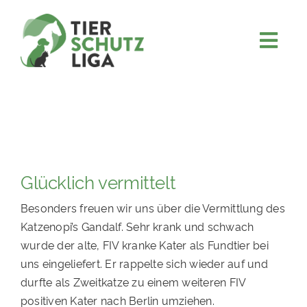
Skip
to
content
Togg
JETZT SPENDEN
Navi
ÜBER UNS
PROJEKTE
MITMACHEN
Glücklich vermittelt
FÖRDERN & VERERBEN
Besonders freuen wir uns über die Vermittlung des
KOOPERATIONEN
Katzenopi’s Gandalf. Sehr krank und schwach
4KIDS
wurde der alte, FIV kranke Kater als Fundtier bei
uns eingeliefert. Er rappelte sich wieder auf und
TIERHEIMTIERE
durfte als Zweitkatze zu einem weiteren FIV
TIERHEIME
positiven Kater nach Berlin umziehen.