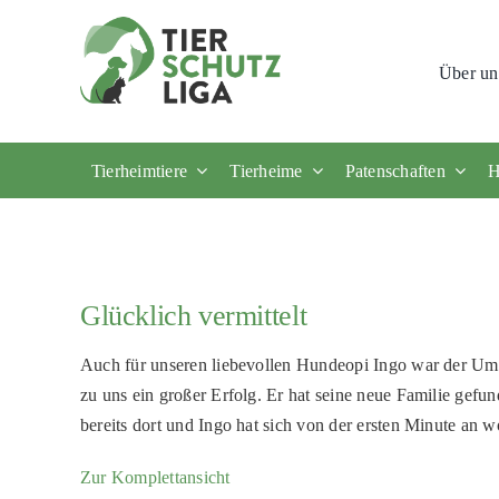
Skip
to
Über un
content
Tierheimtiere
Tierheime
Patenschaften
H
Glücklich vermittelt
Auch für unseren liebevollen Hundeopi Ingo war der U
zu uns ein großer Erfolg. Er hat seine neue Familie gefu
bereits dort und Ingo hat sich von der ersten Minute an w
Zur Komplettansicht