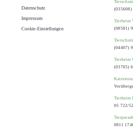
Tierschut
Datenschutz
(035608)
Impressum
Tierheim 
(08581) 
Cookie-Einstellungen
Tierschut
(04407) 
Tierheim 
(03765) 
Katzenst
Vorüberg
Tierheim
05 722/5
Tierparad
0811 174