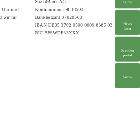
SozialBank AG
heime
0 Uhr und
Kontonummer 9838503
d wir für
Bankleitzahl 37020500
News
IBAN DE35 3702 0500 0009 8385 03
letter
BIC BFSWDE33XXX
Spenden
portal
r
Suche