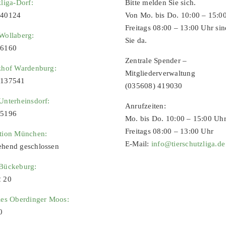
zliga-Dorf:
Bitte melden Sie sich.
 40124
Von Mo. bis Do. 10:00 – 15:0
Freitags 08:00 – 13:00 Uhr sin
Wollaberg:
Sie da.
96160
Zentrale Spender –
zhof Wardenburg:
Mitgliederverwaltung
9137541
(035608) 419030
Unterheinsdorf:
Anrufzeiten:
65196
Mo. bis Do. 10:00 – 15:00 Uh
Freitags 08:00 – 13:00 Uhr
ation München:
E-Mail:
info@tierschutzliga.de
ehend geschlossen
 Bückeburg:
2 20
ies Oberdinger Moos:
0