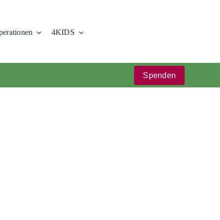
erationen
4KIDS
Spenden