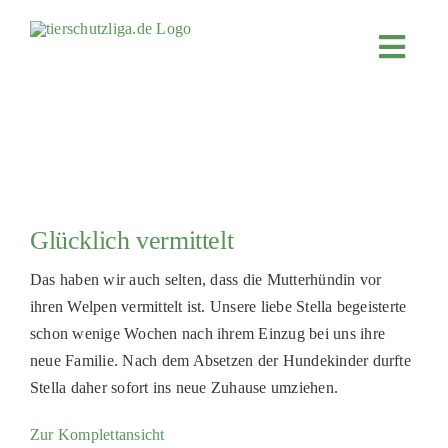
Skip
to
Toggl
content
Navig
JETZT SP
ÜBER UN
PROJEKT
MITMACH
Glücklich vermittelt
FÖRDERN
Das haben wir auch selten, dass die Mutterhündin vor
KOOPERA
ihren Welpen vermittelt ist. Unsere liebe Stella begeisterte
schon wenige Wochen nach ihrem Einzug bei uns ihre
4KIDS
neue Familie. Nach dem Absetzen der Hundekinder durfte
TIERHEIM
Stella daher sofort ins neue Zuhause umziehen.
TIERHEI
Zur Komplettansicht