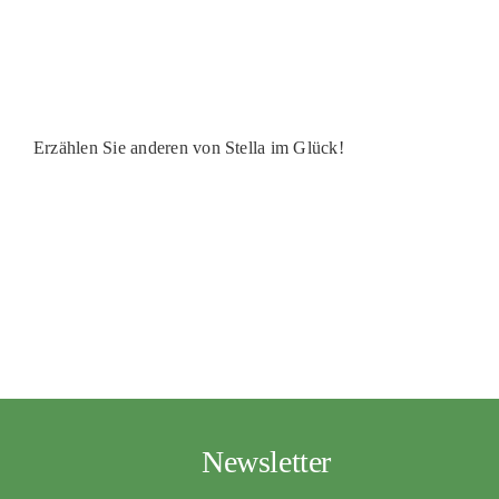
PATENSC
HELFER 
RATGEBE
Erzählen Sie anderen von Stella im Glück!
Newsletter