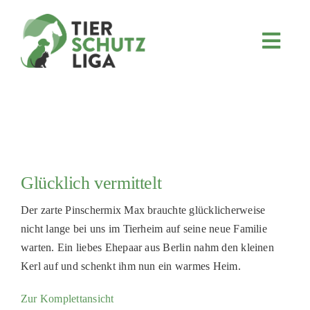
Skip
to
content
Toggl
Navig
JETZT SPENDEN
ÜBER UNS
PROJEKTE
MITMACHEN
Glücklich vermittelt
FÖRDERN & VERERBEN
Der zarte Pinschermix Max brauchte glücklicherweise
KOOPERATIONEN
nicht lange bei uns im Tierheim auf seine neue Familie
4KIDS
warten. Ein liebes Ehepaar aus Berlin nahm den kleinen
Kerl auf und schenkt ihm nun ein warmes Heim.
TIERHEIMTIERE
Zur Komplettansicht
TIERHEIME