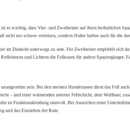
t es wichtig, dass Vier- und Zweibeiner auf ihren herbstlichen Sp
l nicht nur schwer verletzen, sondern Halter haften auch für die d
icher im Dunkeln unterwegs zu sein. Für Zweibeiner empfiehlt sich da
 Reflektoren und Lichtern die Fellnasen für andere Spaziergänger, F
unangenehm sein. Bei den meisten Hunderassen dient das Fell auch a
hicht – und einer wärmenden unteren Fellschicht, dem Wollhaar, zus
lle ist Funktionskleidung sinnvoll. Bei Anzeichen einer Unterkühlu
ung und das Einziehen der Rute.