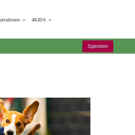
erationen
4KIDS
Spenden