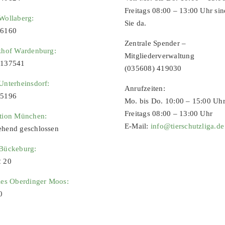
Freitags 08:00 – 13:00 Uhr sin
Wollaberg:
Sie da.
96160
Zentrale Spender –
zhof Wardenburg:
Mitgliederverwaltung
9137541
(035608) 419030
Unterheinsdorf:
Anrufzeiten:
65196
Mo. bis Do. 10:00 – 15:00 Uh
Freitags 08:00 – 13:00 Uhr
ation München:
E-Mail:
info@tierschutzliga.de
ehend geschlossen
 Bückeburg:
2 20
ies Oberdinger Moos:
0