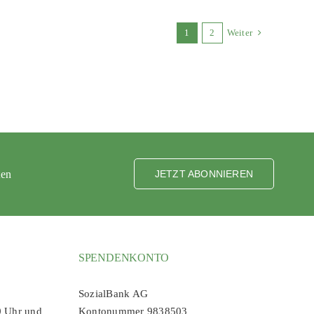
1
2
Weiter
ten
JETZT ABONNIEREN
SPENDENKONTO
SozialBank AG
0 Uhr und
Kontonummer 9838503