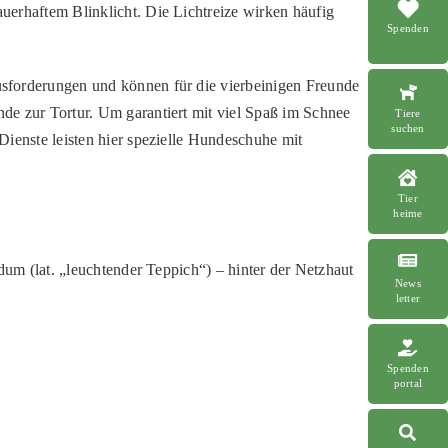
uerhaftem Blinklicht. Die Lichtreize wirken häufig
Spenden
ausforderungen und können für die vierbeinigen Freunde
de zur Tortur. Um garantiert mit viel Spaß im Schnee
Tiere
suchen
Dienste leisten hier spezielle Hundeschuhe mit
Tier
heime
dum (lat. „leuchtender Teppich“) – hinter der Netzhaut
News
letter
Spenden
portal