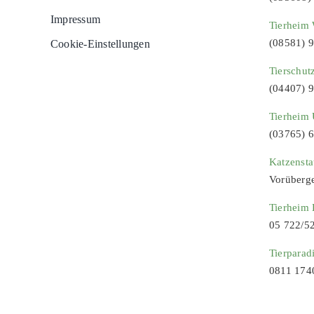
Impressum
Tierheim 
(08581) 
Cookie-Einstellungen
Tierschut
(04407) 
Tierheim 
(03765) 
Katzenst
Vorüberg
Tierheim
05 722/5
Tierparad
0811 174