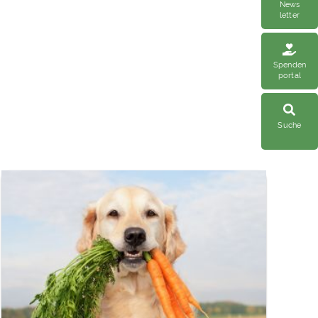
News
letter
Spenden
portal
Suche