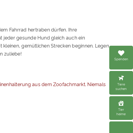
dem Fahrrad hertraben dürfen. Ihre
ht jeder gesunde Hund gleich auch ein
it kleinen, gemütlichen Strecken beginnen. Legen
n zuliebe!
Spenden
Leinenhalterung aus dem Zoofachmarkt. Niemals
Tiere
suchen
Tier
heime