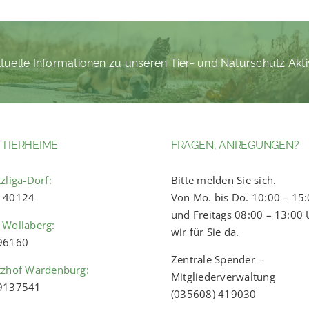
tuelle Informationen zu unseren Tier- und Naturschutz Akti
 TIERHEIME
FRAGEN, ANREGUNGEN?
zliga-Dorf:
Bitte melden Sie sich.
) 40124
Von Mo. bis Do. 10:00 – 15
und Freitags 08:00 – 13:00 
 Wollaberg:
wir für Sie da.
 96160
Zentrale Spender –
tzhof Wardenburg:
Mitgliederverwaltung
 9137541
(035608) 419030