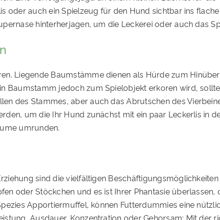
s oder auch ein Spielzeug für den Hund sichtbar ins flach
upernase hinterherjagen, um die Leckerei oder auch das Sp
en
eren. Liegende Baumstämme dienen als Hürde zum Hinübe
n Baumstamm jedoch zum Spielobjekt erkoren wird, sollten 
llen des Stammes, aber auch das Abrutschen des Vierbei
rden, um die Ihr Hund zunächst mit ein paar Leckerlis in 
Bäume umrunden.
iehung sind die vielfältigen Beschäftigungsmöglichkeiten 
en oder Stöckchen und es ist Ihrer Phantasie überlassen, 
pezies Apportiermuffel, können Futterdummies eine nützlic
stung, Ausdauer, Konzentration oder Gehorsam: Mit der ric