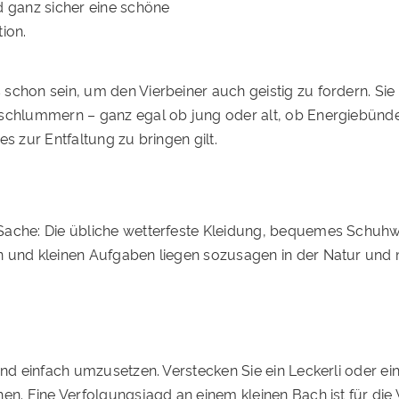
d ganz sicher eine schöne
ion.
chon sein, um den Vierbeiner auch geistig zu fordern. Sie 
 schlummern – ganz egal ob jung oder alt, ob Energiebündel
s zur Entfaltung zu bringen gilt.
Sache: Die übliche wetterfeste Kleidung, bequemes Schuhwe
n und kleinen Aufgaben liegen sozusagen in der Natur und
 und einfach umzusetzen. Verstecken Sie ein Leckerli oder 
hen. Eine Verfolgungsjagd an einem kleinen Bach ist für die