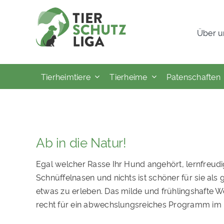
Skip
to
Über u
content
Tierheimtiere
Tierheime
Patenschaften
Ab in die Natur!
Egal welcher Rasse Ihr Hund angehört, lernfreudig
Schnüffelnasen und nichts ist schöner für sie al
etwas zu erleben. Das milde und frühlingshafte 
recht für ein abwechslungsreiches Programm im F