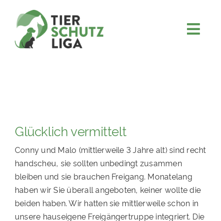
Skip
to
content
Togg
JETZT SPENDEN
Navi
ÜBER UNS
PROJEKTE
MITMACHEN
Glücklich vermittelt
FÖRDERN & VERERBEN
Conny und Malo (mittlerweile 3 Jahre alt) sind recht
KOOPERATIONEN
handscheu, sie sollten unbedingt zusammen
4KIDS
bleiben und sie brauchen Freigang. Monatelang
haben wir Sie überall angeboten, keiner wollte die
TIERHEIMTIERE
beiden haben. Wir hatten sie mittlerweile schon in
TIERHEIME
unsere hauseigene Freigängertruppe integriert. Die