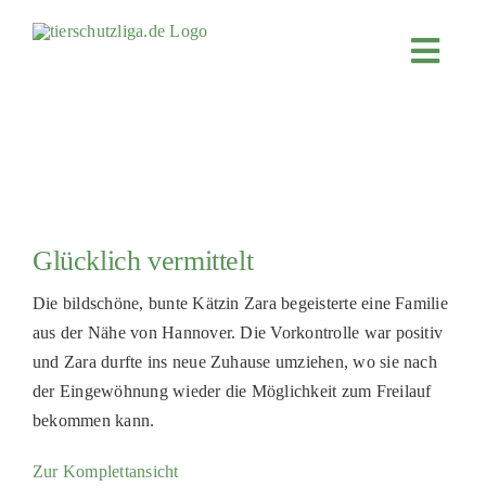
Skip
to
Toggl
content
Navig
JETZT SPENDEN
ÜBER UNS
PROJEKTE
MITMACHEN
Glücklich vermittelt
FÖRDERN & VERERBEN
Die bildschöne, bunte Kätzin Zara begeisterte eine Familie
KOOPERATIONEN
aus der Nähe von Hannover. Die Vorkontrolle war positiv
und Zara durfte ins neue Zuhause umziehen, wo sie nach
4KIDS
der Eingewöhnung wieder die Möglichkeit zum Freilauf
TIERHEIMTIERE
bekommen kann.
TIERHEIME
Zur Komplettansicht