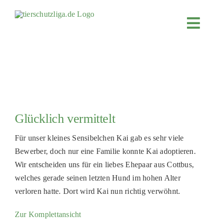
Skip
to
Toggl
content
Navig
JETZT SPENDEN
ÜBER UNS
PROJEKTE
MITMACHEN
Glücklich vermittelt
FÖRDERN & VERERBEN
Für unser kleines Sensibelchen Kai gab es sehr viele
KOOPERATIONEN
Bewerber, doch nur eine Familie konnte Kai adoptieren.
Wir entscheiden uns für ein liebes Ehepaar aus Cottbus,
4KIDS
welches gerade seinen letzten Hund im hohen Alter
TIERHEIMTIERE
verloren hatte. Dort wird Kai nun richtig verwöhnt.
TIERHEIME
Zur Komplettansicht