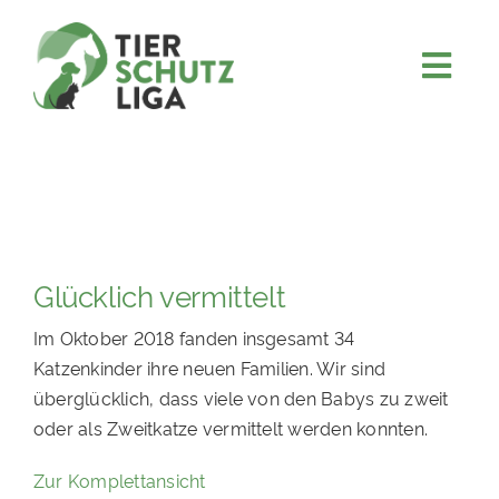
Skip
to
content
Togg
JETZT SPENDEN
Navi
ÜBER UNS
PROJEKTE
MITMACHEN
Glücklich vermittelt
FÖRDERN & VERERBEN
Im Oktober 2018 fanden insgesamt 34
KOOPERATIONEN
Katzenkinder ihre neuen Familien. Wir sind
4KIDS
überglücklich, dass viele von den Babys zu zweit
oder als Zweitkatze vermittelt werden konnten.
TIERHEIMTIERE
Zur Komplettansicht
TIERHEIME