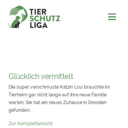
Skip
to
content
Togg
JETZT SPENDEN
Navi
ÜBER UNS
PROJEKTE
MITMACHEN
Glücklich vermittelt
FÖRDERN & VERERBEN
Die super verschmuste Kätzin Lou brauchte im
KOOPERATIONEN
Tierheim gar nicht lange auf ihre neue Familie
4KIDS
warten. Sie hat ein neues Zuhause in Dresden
gefunden.
TIERHEIMTIERE
Zur Komplettansicht
TIERHEIME