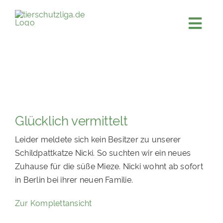
Skip
to
Togg
content
JETZT SPENDEN
Navi
ÜBER UNS
PROJEKTE
MITMACHEN
Glücklich vermittelt
FÖRDERN & VERERBEN
Leider meldete sich kein Besitzer zu unserer
KOOPERATIONEN
Schildpattkatze Nicki. So suchten wir ein neues
Zuhause für die süße Mieze. Nicki wohnt ab sofort
4KIDS
in Berlin bei ihrer neuen Familie.
TIERHEIMTIERE
Zur Komplettansicht
TIERHEIME