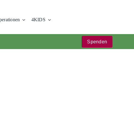
erationen
4KIDS
Spenden