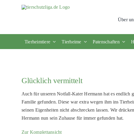
Skip
to
Über un
content
Tierheimtiere
Tierheime
Patenschaften
H
Glücklich vermittelt
Auch für unseren Notfall-Kater Hermann hat es endlich g
Familie gefunden. Diese war extra wegen ihm ins Tierh
seinen Eigenheiten nicht abschrecken lassen. Wir drücke
Hermann nun sein Zuhause für immer gefunden hat.
Zur Komplettansicht