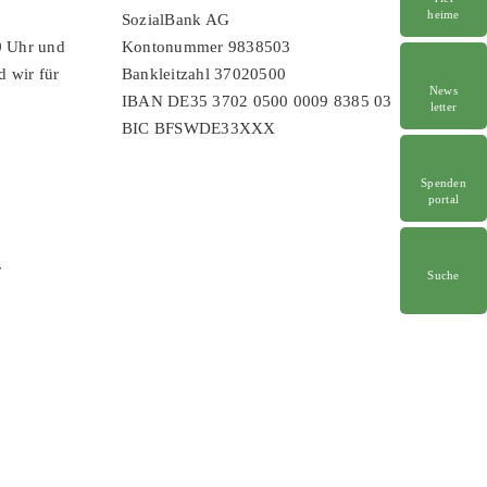
heime
SozialBank AG
0 Uhr und
Kontonummer 9838503
d wir für
Bankleitzahl 37020500
News
IBAN DE35 3702 0500 0009 8385 03
letter
BIC BFSWDE33XXX
Spenden
portal
r
Suche