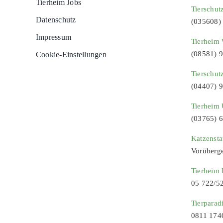
Tierheim Jobs
Tierschut
Datenschutz
(035608)
Impressum
Tierheim 
(08581) 
Cookie-Einstellungen
Tierschut
(04407) 
Tierheim 
(03765) 
Katzenst
Vorüberg
Tierheim
05 722/5
Tierparad
0811 174