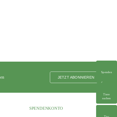
Spenden
ten
JETZT ABONNIEREN
Tiere
suchen
SPENDENKONTO
Tier